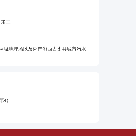
）
）
名第二）
活垃圾填埋场以及湖南湘西古丈县城市污水
4)