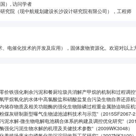
美国
）
, 访问学者
工业第三设计研究院（现中航规划建设长沙设计研究院有限公司），工程师
术、电催化技术的开发及应用），固体废物资源化。欢迎对以上
硫化零价铁强化剩余污泥和餐厨垃圾共消解产甲烷的机制和过程调控”（20
基于厌氧甲烷氧化的水体中高氯酸盐和硝酸盐复合污染生物自养还原机制研
基于胞内储存物质及相关功能酶的强化生物除磷过程重金属胁迫响应机制
用粉煤灰研制新型曝气生物滤池滤料技术与示范”（2015SF2067-
“污泥水解-微生物电解电池耦合体系的构建及调控优化研究”（20130
外加酶强化污泥生物水解的机理及关健技术参数”（2009WK3048）
规模化养殖场废水中磷氮化学沉淀回收新工艺研究”（2007NK3100