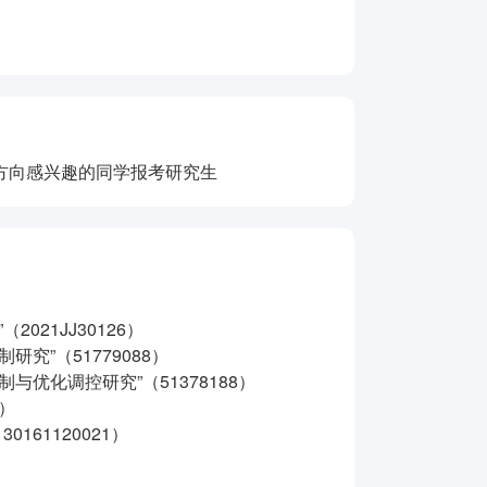
方向感兴趣的同学报考研究生
21JJ30126）
究”（51779088）
与优化调控研究”（51378188）
2）
161120021）
）