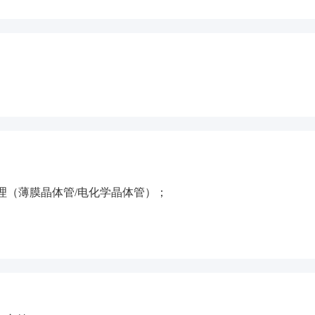
物理（薄膜晶体管/电化学晶体管）；