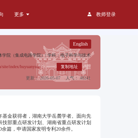
向
更多
教师登录
English
导体学院（集成电路学院）|
学科：电子科学与技术
cn/site/index/huyuanyuan
复制地址
更新： 2026-05-07
人气： 48241
年基金获得者，湖南大学岳麓学者。面向先
科技部重点研发计划、湖南省重点研发计划
学术论文140余篇，申请国家发明专利20余件。