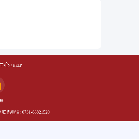
中心
/ HELP
册
话: 0731-88821520